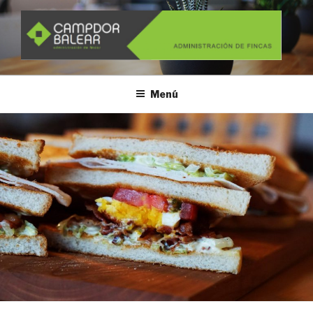
Ir
al
contenido
Administración de fincas
Menú